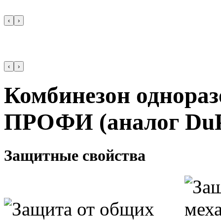
‹
›
‹
›
Комбинезон однор
ПРОФИ (аналог DuP
Защитные свойства